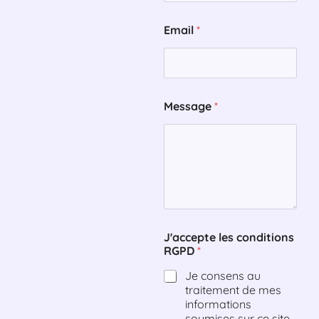
g
e
Email
*
E
m
a
i
l
*
Message
*
J'accepte les conditions
RGPD
*
Je consens au
traitement de mes
informations
soumises sur ce site,