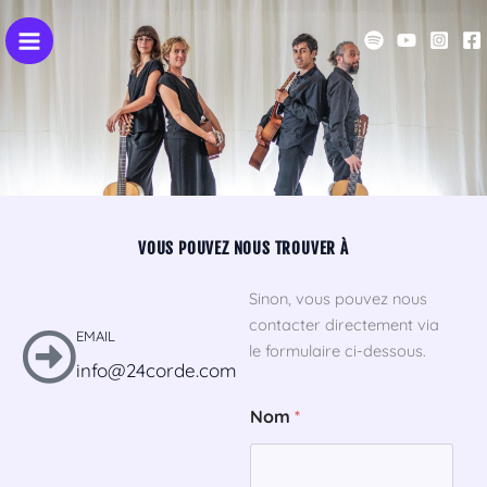
ALLER
AU
CONTENU
VOUS POUVEZ NOUS TROUVER À
Sinon, vous pouvez nous
contacter directement via
EMAIL
le formulaire ci-dessous.
info@24corde.com
M
Nom
*
e
s
s
a