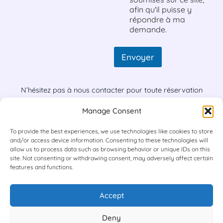
afin qu'il puisse y
répondre à ma
demande.
Envoyer
N’hésitez pas à nous contacter pour toute réservation
d’événement ou pour toute question concernant 24 corde
Manage Consent
ensemble.
Consultez notre
POLITIQUE DE CONFIDENTIALITÉ
pour plus
To provide the best experiences, we use technologies like cookies to store
d’informations sur le traitement de vos données
and/or access device information. Consenting to these technologies will
personnelles.
allow us to process data such as browsing behavior or unique IDs on this
site. Not consenting or withdrawing consent, may adversely affect certain
features and functions.
Accept
Deny