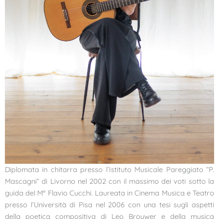
Diplomata in chitarra presso l’Istituto Musicale Pareggiato “P.
Mascagni” di Livorno nel 2002 con il massimo dei voti sotto la
guida del M° Flavio Cucchi. Laureata in Cinema Musica e Teatro
presso l’Università di Pisa nel 2006 con una tesi sugli aspetti
della poetica compositiva di Leo Brouwer e della musica