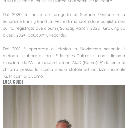
2014) assieme ai musicisti Matteo Scarpettini e Sigi Beare.
Dal 2020 fa parte del progetto di Stefano Dentone e la
Sundance Family Band , in veste di mandolinista e banjista, con
cui ha registrato due album (“Sunday Ranch” 2022, “Growing up
blues”, 2024, GoCountryRecords).
Dal 2018 è operatore di Musica in Movimento secondo il
metodo elaborato da E.Jacques-Dalcroze con diploma
rilasciato dall’Associazione Italiana AIJD (Roma). E’ docente di
chitarra presso la scuola media statale ad indirizzo musicale
“G. Micali ” di Livorno.
LUCA GUIDI