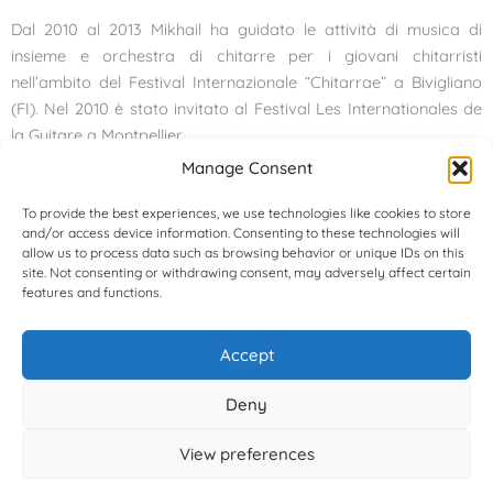
Dal 2010 al 2013 Mikhail ha guidato le attività di musica di
insieme e orchestra di chitarre per i giovani chitarristi
nell’ambito del Festival Internazionale “Chitarrae” a Bivigliano
(FI). Nel 2010 è stato invitato al Festival Les Internationales de
la Guitare a Montpellier.
Manage Consent
Dal 2018 insieme al contrabbassista Giovanni Scalvini e al
fisarmonicista Samuele Venturin ha accompagnato la cantante
To provide the best experiences, we use technologies like cookies to store
and/or access device information. Consenting to these technologies will
Monica Santoro nel progetto A lei. Dal 2018 al 2021 ha suonato
allow us to process data such as browsing behavior or unique IDs on this
in duo con la flautista Olivia Gigli.
site. Not consenting or withdrawing consent, may adversely affect certain
È docente di chitarra presso Scuola Media ad Indirizzo
features and functions.
Musicale “L. Pirandello” di Firenze.
Accept
Deny
Copyright © 2026
View preferences
24 Corde Ensemble